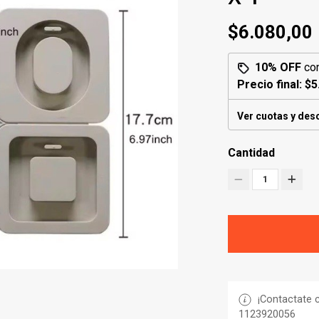
$6.080,00
10% OFF
co
Precio final:
$5
Ver cuotas y des
Cantidad
1
¡Contactate c
1123920056