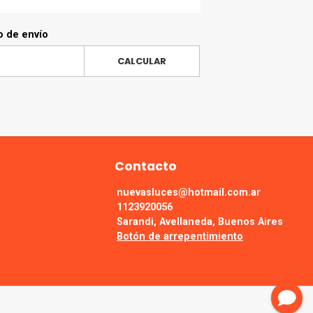
o de envío
CALCULAR
Contacto
nuevasluces@hotmail.com.ar
1123920056
Sarandi, Avellaneda, Buenos Aires
Botón de arrepentimiento