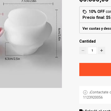
10% OFF
co
Precio final:
$5
Ver cuotas y des
Cantidad
1
¡Contactate c
1123920056