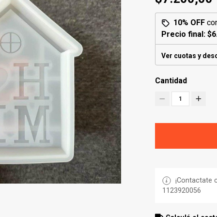
10% OFF
co
Precio final:
$6
Ver cuotas y des
Cantidad
1
¡Contactate c
1123920056