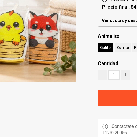
Precio final:
$4
Ver cuotas y des
Animalito
Gatito
Zorrito
P
Cantidad
1
¡Contactate c
1123920056