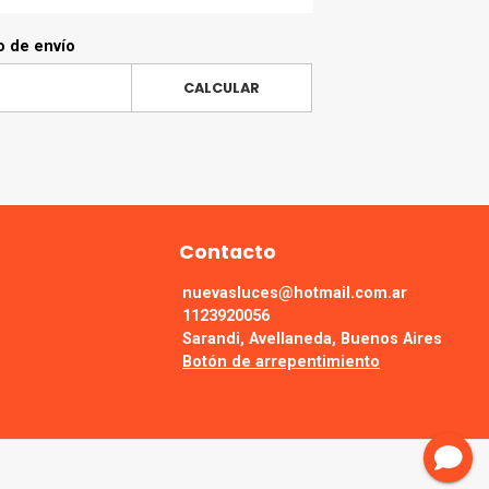
o de envío
CALCULAR
Contacto
nuevasluces@hotmail.com.ar
1123920056
Sarandi, Avellaneda, Buenos Aires
Botón de arrepentimiento