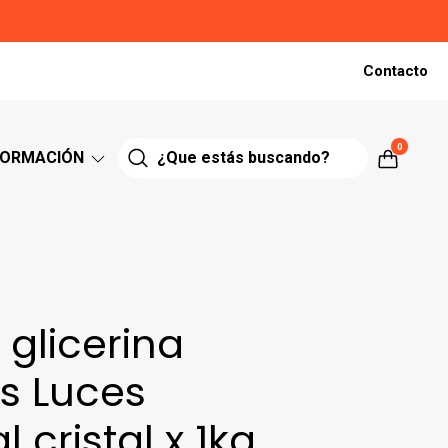
Contacto
0
FORMACIÓN
glicerina
s Luces
 cristal x 1kg