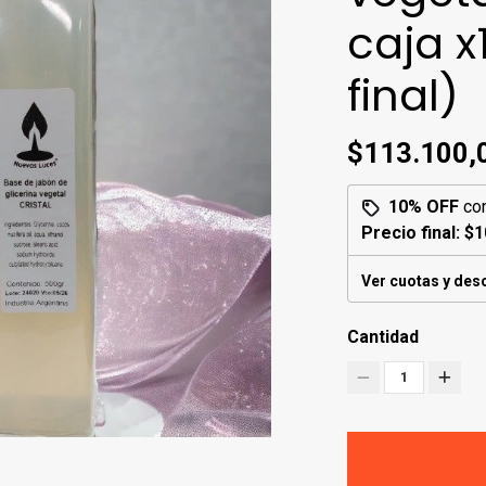
caja x
final)
$113.100,
10% OFF
co
Precio final:
$1
Ver cuotas y des
Cantidad
1