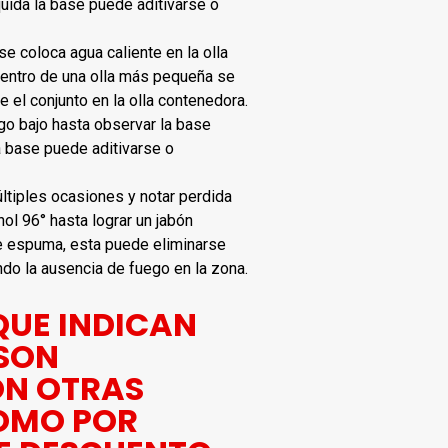
quida la base puede aditivarse o
e coloca agua caliente en la olla
Dentro de una olla más pequeña se
e el conjunto en la olla contenedora.
go bajo hasta observar la base
a base puede aditivarse o
ltiples ocasiones y notar perdida
ol 96° hasta lograr un jabón
e espuma, esta puede eliminarse
ando la ausencia de fuego en la zona.
QUE INDICAN
 SON
ON OTRAS
OMO POR