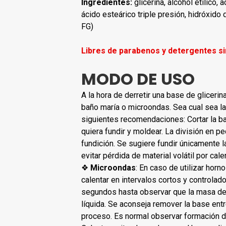
Ingredientes:
glicerina, alcohol etílico, 
ácido esteárico triple presión, hidróxido 
FG)
Libres de parabenos y detergentes si
MODO DE USO
A la hora de derretir una base de gliceri
baño maría o microondas. Sea cual sea la
siguientes recomendaciones: Cortar la ba
quiera fundir y moldear. La división en pe
fundición. Se sugiere fundir únicamente la
evitar pérdida de material volátil por ca
❖
Microondas
: En caso de utilizar ho
calentar en intervalos cortos y control
segundos hasta observar que la masa d
líquida. Se aconseja remover la base entre
proceso. Es normal observar formación d