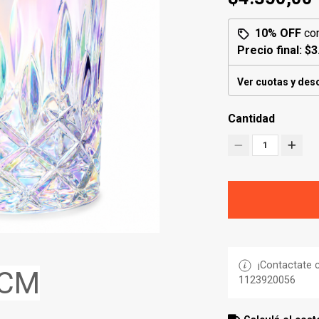
10% OFF
co
Precio final:
$3
Ver cuotas y des
Cantidad
1
¡Contactate c
 CM
1123920056