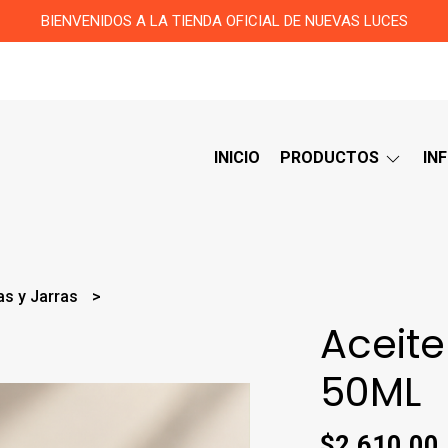
BIENVENIDOS A LA TIENDA OFICIAL DE NUEVAS LUCES
INICIO
PRODUCTOS
IN
as y Jarras
Aceit
50ML
$2.610,00