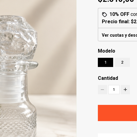
10% OFF
co
Precio final:
$2
Ver cuotas y des
Modelo
1
2
Cantidad
1